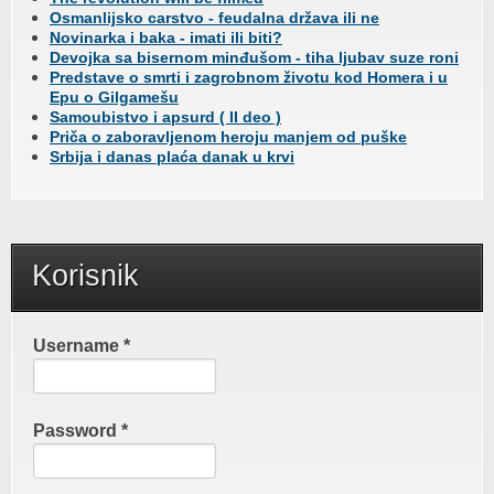
Osmanlijsko carstvo - feudalna država ili ne
Novinarka i baka - imati ili biti?
Devojka sa bisernom minđušom - tiha ljubav suze roni
Predstave o smrti i zagrobnom životu kod Homera i u
Epu o Gilgamešu
Samoubistvo i apsurd ( II deo )
Priča o zaboravljenom heroju manjem od puške
Srbija i danas plaća danak u krvi
Korisnik
Username
*
Password
*