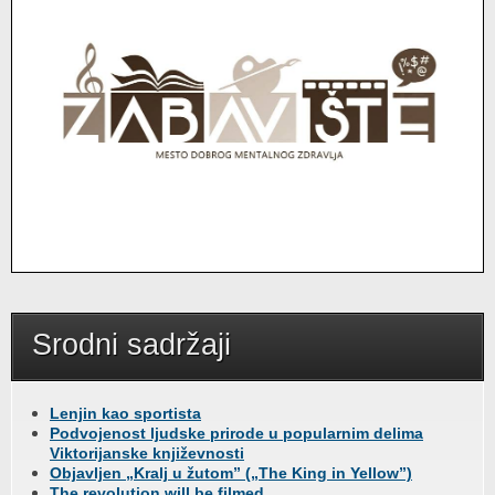
Srodni sadržaji
Lenjin kao sportista
Podvojenost ljudske prirode u popularnim delima
Viktorijanske književnosti
Objavljen „Kralj u žutom” („The King in Yellow”)
The revolution will be filmed