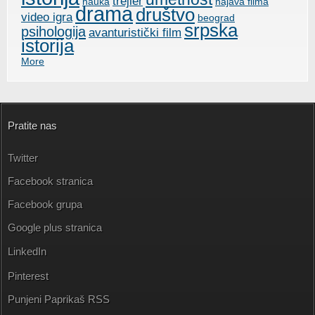
trejler
nauka
najava filma
drama
društvo
video igra
beograd
srpska
psihologija
avanturistički film
istorija
More
Pratite nas
Twitter
Facebook stranica
Facebook grupa
Google plus stranica
LinkedIn
Pinterest
Punjeni Paprikaš RSS