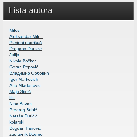
Lista autora
Milos
Aleksandar Mili...
Punjeni paprikaš
Dragana Danicic
Julija
Nikola Bočkor
Goran Popović
Владимир Орбовић
Igor Markovich
Ana Mladenović
Maja Simić
lilo
Nina Bovan
Predrag Babić
Nataša Đuričić
kolarski
Bogdan Panović
zastavnik Džemo