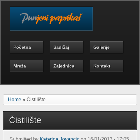
Skip to main content
Početna
Sadržaj
Galerije
Mreža
Zajednica
Kontakt
Home
» Čistilište
Čistilište
Submitted by
Katarina Jovancic
on 16/01/2013 - 17:05