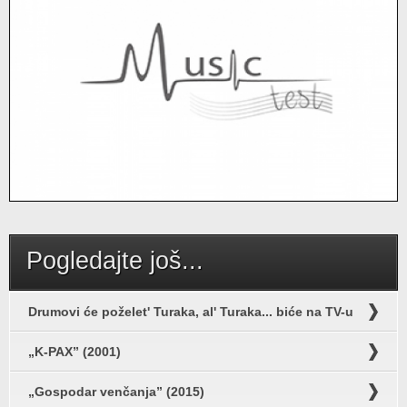
Pogledajte još...
Drumovi će poželet' Turaka, al' Turaka... biće na TV-u
„K-PAX” (2001)
„Gospodar venčanja” (2015)