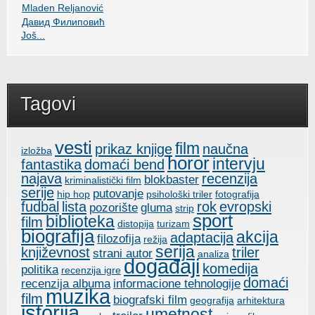
Mladen Reljanović
Давид Филиповић
Još...
Tagovi
vesti
film
prikaz knjige
naučna
izložba
horor
intervju
fantastika
domaći bend
najava
recenzija
blokbaster
kriminalistički film
serije
putovanje
hip hop
psihološki triler
fotografija
fudbal
lista
rok
evropski
pozorište
gluma
strip
sport
biblioteka
film
distopija
turizam
biografija
akcija
adaptacija
filozofija
režija
serija
književnost
triler
strani autor
analiza
događaji
komedija
politika
recenzija igre
domaći
recenzija albuma
informacione tehnologije
muzika
film
biografski film
geografija
arhitektura
istorija
umetnost