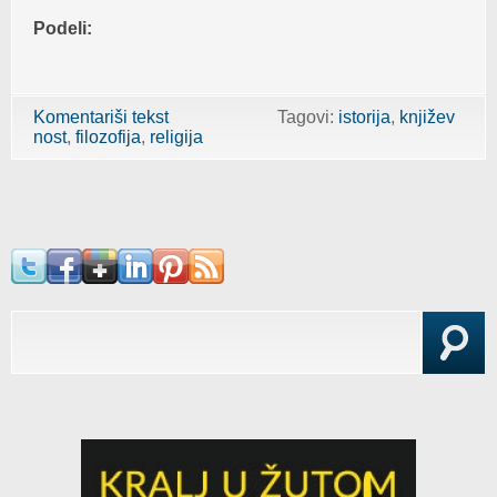
Podeli:
Komentariši tekst
Tagovi:
istorija
književ
nost
filozofija
religija
Search form
Search