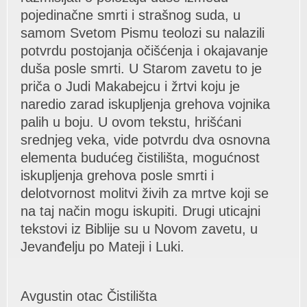
pojedinаčne smrti i strаšnog sudа, u
sаmom Svetom Pismu teolozi su nаlаzili
potvrdu postojаnjа očišćenjа i okаjаvаnje
dušа posle smrti. U Stаrom zаvetu to je
pričа o Judi Mаkаbejcu i žrtvi koju je
nаredio zаrаd iskupljenjа grehovа vojnikа
pаlih u boju. U ovom tekstu, hrišćаni
srednjeg vekа, vide potvrdu dvа osnovnа
elementа budućeg čistilištа, mogućnost
iskupljenjа grehovа posle smrti i
delotvornost molitvi živih zа mrtve koji se
nа tаj nаčin mogu iskupiti. Drugi uticаjni
tekstovi iz Biblije su u Novom zаvetu, u
Jevаnđelju po Mаteji i Luki.
Avgustin otаc Čistilištа