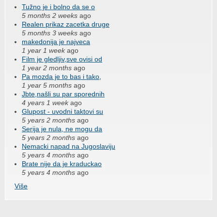
Tužno je i bolno da se o
5 months 2 weeks
ago
Realen prikaz zacetka druge
5 months 3 weeks
ago
makedonija je najveca
1 year 1 week
ago
Film je gledljiv,sve ovisi od
1 year 2 months
ago
Pa mozda je to bas i tako,
1 year 5 months
ago
Jbte,našli su par sporednih
4 years 1 week
ago
Glupost - uvodni taktovi su
5 years 2 months
ago
Serija je nula, ne mogu da
5 years 2 months
ago
Nemacki napad na Jugoslaviju
5 years 4 months
ago
Brate nije da je kraduckao
5 years 4 months
ago
Više