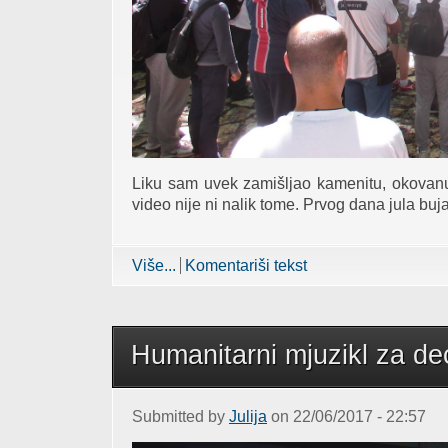
Liku sam uvek zamišljao kamenitu, okovanu
video nije ni nalik tome. Prvog dana jula buja
Više...
about Velebitske jame između zabora
Komentariši tekst
Humanitarni mjuzikl za de
Submitted by
Julija
on 22/06/2017 - 22:57