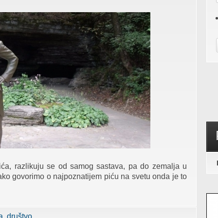
pića, razlikuju se od samog sastava, pa do zemalja u
 ako govorimo o najpoznatijem piću na svetu onda je to
io svet
ja
društvo