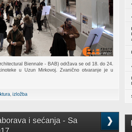
chitectural Biennale - BAB) održava se od 18. do 24.
inoteke u Uzun Mirkovoj. Zvanično otvaranje je u
 u Beogradu
ktura
izložba
borava i sećanja - Sa
17.