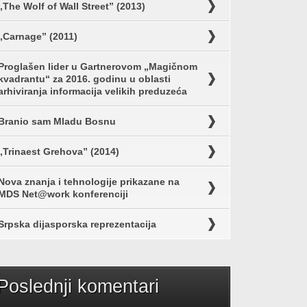
„The Wolf of Wall Street” (2013)
„Carnage” (2011)
Proglašen lider u Gartnerovom „Magičnom
kvadrantu“ za 2016. godinu u oblasti
arhiviranja informacija velikih preduzeća
Branio sam Mladu Bosnu
„Trinaest Grehova” (2014)
Nova znanja i tehnologije prikazane na
MDS Net@work konferenciji
Srpska dijasporska reprezentacija
Poslednji komentari