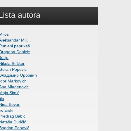
Lista autora
Milos
Aleksandar Mili...
Punjeni paprikaš
Dragana Danicic
Julija
Nikola Bočkor
Goran Popović
Владимир Орбовић
Igor Markovich
Ana Mladenović
Maja Simić
lilo
Nina Bovan
kolarski
Predrag Babić
Nataša Đuričić
Bogdan Panović