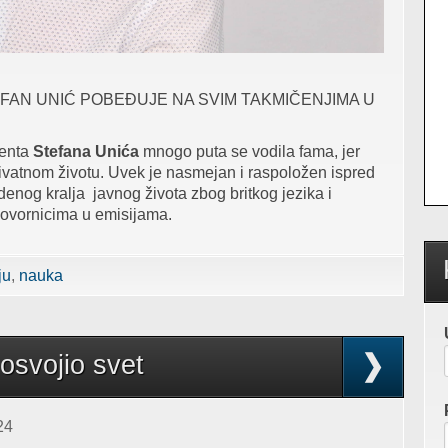
FAN UNIĆ POBEĐUJE NA SVIM TAKMIČENJIMA U
denta
Stefana Unića
mnogo puta se vodila fama, jer
ivatnom životu. Uvek je nasmejan i raspoložen ispred
denog kralja javnog života zbog britkog jezika i
govornicima u emisijama.
ORIO O BOLESTI: Jedva sam ostao živ ali nikada nisam po
ju
nauka
 osvojio svet
24