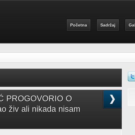
Početna
Sadržaj
Gal
S
IĆ PROGOVORIO O
 živ ali nikada nisam