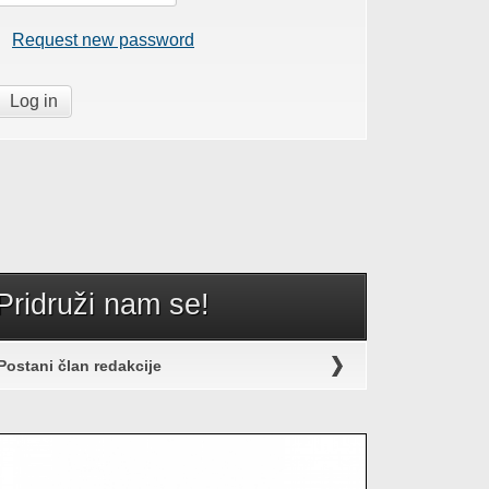
Request new password
Pridruži nam se!
Postani član redakcije