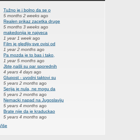
Tužno je i bolno da se o
5 months 2 weeks
ago
Realen prikaz zacetka druge
5 months 3 weeks
ago
makedonija je najveca
1 year 1 week
ago
Film je gledljiv,sve ovisi od
1 year 2 months
ago
Pa mozda je to bas i tako,
1 year 5 months
ago
Jbte,našli su par sporednih
4 years 4 days
ago
Glupost - uvodni taktovi su
5 years 2 months
ago
Serija je nula, ne mogu da
5 years 2 months
ago
Nemacki napad na Jugoslaviju
5 years 4 months
ago
Brate nije da je kraduckao
5 years 4 months
ago
Više