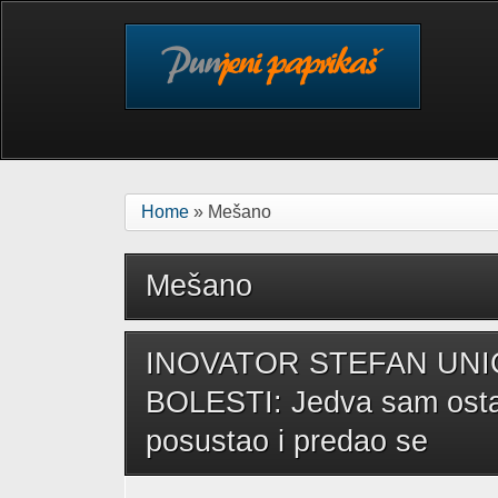
Skip to main content
Home
» Mešano
Mešano
INOVATOR STEFAN UN
BOLESTI: Jedva sam ostao
posustao i predao se