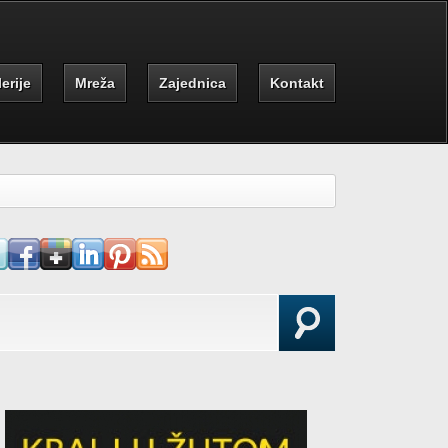
erije
Mreža
Zajednica
Kontakt
earch form
Search