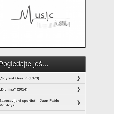
Pogledajte još...
„Soylent Green” (1973)
„Divljina” (2014)
Zaboravljeni sportisti - Juan Pablo
Montoya