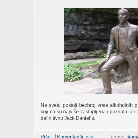
Na svetu postoji bezbroj vrsta alkoholnih 
kojima su najviše zastupljena i poznata, ali
definitivno Jack Daniel’s.
Više...
about Jack Daniel's, viski koji je osvoj
Komentariši tekst
Tagovi:
istori