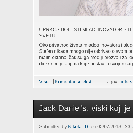
UPRKOS BOLESTI MLADI INOVATOR STE
SVETU
Oko privatnog života mladog inovatora i stu
Stefan nikada mnogo nije otkrivao o svom pr
malih ekrana, čak su ga mediji prozvali za le
direktnim pitanjima koje postavlja svojim sa
Više...
about INOVATOR STEFAN UNIĆ PROGOV
Komentariši tekst
Tagovi:
interv
Jack Daniel's, viski koji je
Submitted by
Nikola_16
on 03/07/2018 - 23: