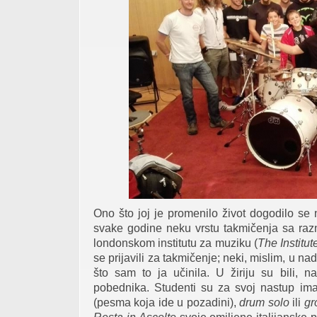
Ono što joj je promenilo život dogodilo se
svake godine neku vrstu takmičenja sa raz
londonskom institutu za muziku (
The Institu
se prijavili za takmičenje; neki, mislim, u na
što sam to ja učinila. U žiriju su bili, n
pobednika. Studenti su za svoj nastup im
(pesma koja ide u pozadini),
drum solo
ili
gr