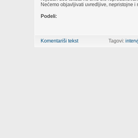
Nećemo objavljivati uvredljive, nepristojne i
Podeli:
Komentariši tekst
Tagovi:
interv