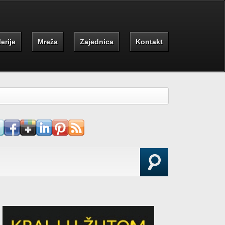
erije
Mreža
Zajednica
Kontakt
earch form
Search