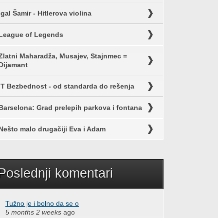
Igal Šamir - Hitlerova violina
League of Legends
Zlatni Maharadža, Musajev, Stajnmec =
Dijamant
IT Bezbednost - od standarda do rešenja
Barselona: Grad prelepih parkova i fontana
Nešto malo drugačiji Eva i Adam
Poslednji komentari
Tužno je i bolno da se o
5 months 2 weeks
ago