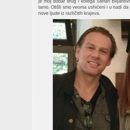
je moj dobar drug i kolega Stefan Biljano
tamo. Otišli smo veoma ushićeni i u nadi da
nove ljude iz različitih krajeva.