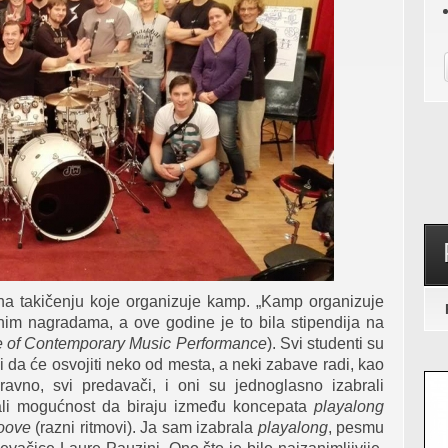
 na takičenju koje organizuje kamp. „Kamp organizuje
nim nagradama, a ove godine je to bila stipendija na
te of Contemporary Music Performance
). Svi studenti su
di da će osvojiti neko od mesta, a neki zabave radi, kao
aravno, svi predavači, i oni su jednoglasno izabrali
ali mogućnost da biraju između koncepata
playalong
oove
(razni ritmovi). Ja sam izabrala
playalong
, pesmu