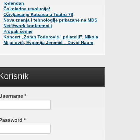
rođendan
Čokoladna revolucija!
Oživljavanje Kabarea u Teatru 78
Nova znanja i tehnologije prikazane na MDS
Net@work konferenciji
Propali šenije
Koncert „Zoran Todorović i prijatelji”, Nikola
Mijailović, Evgenija Jeremić – David Naum
Korisnik
Username
*
Password
*