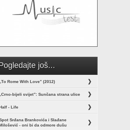
Pogledajte još...
„To Rome With Love” (2012)
„Crno-bijeli svijet”: Sunčana strana ulice
Half - Life
Spot Srđana Brankovića i Slađane
Milošević - oni bi da odmore dušu