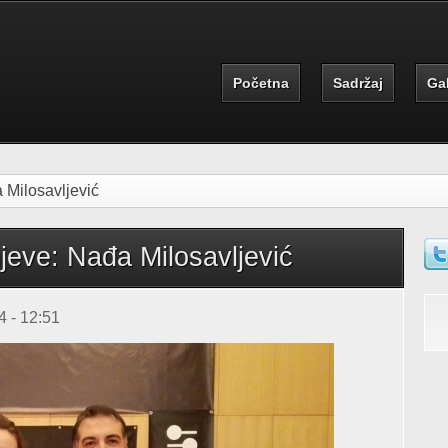
Početna
Sadržaj
Gal
 Milosavljević
jeve: Nađa Milosavljević
S
 - 12:51