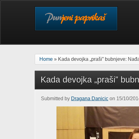
Skip to main content
Home
» Kada devojka „praši” bubnjeve: Nađa
Kada devojka „praši” bubn
Submitted by
Dragana Danicic
on 15/10/2014