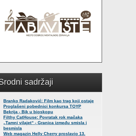
Srodni sadržaji
Branko Radaković: Film kao trag koji ostaje
Proglašeni pobednici konkursa TOYP
Bekrija - Bik u bioskopu
Filthy CatHouse: Povratak rok mačaka
„Tamni vilajet“ - Granica između smisla i
besmisla
Web magazin Helly Cherry proslavio 13.