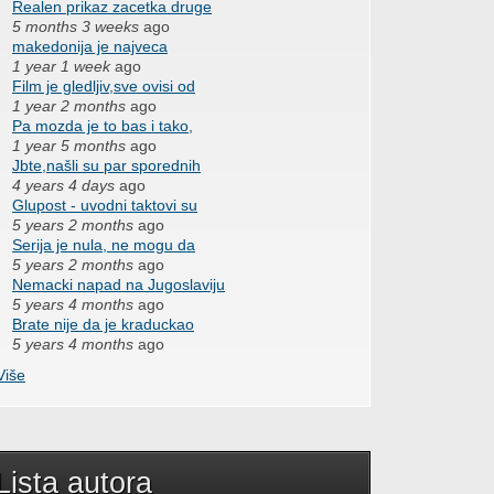
Realen prikaz zacetka druge
5 months 3 weeks
ago
makedonija je najveca
1 year 1 week
ago
Film je gledljiv,sve ovisi od
1 year 2 months
ago
Pa mozda je to bas i tako,
1 year 5 months
ago
Jbte,našli su par sporednih
4 years 4 days
ago
Glupost - uvodni taktovi su
5 years 2 months
ago
Serija je nula, ne mogu da
5 years 2 months
ago
Nemacki napad na Jugoslaviju
5 years 4 months
ago
Brate nije da je kraduckao
5 years 4 months
ago
Više
Lista autora