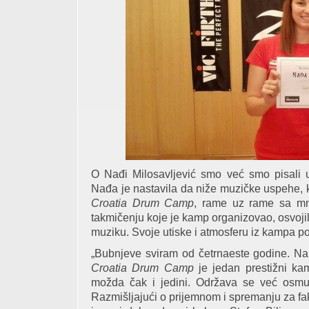
O Nađi Milosavljević smo već smo pisali
Nađa je nastavila da niže muzičke uspehe, k
Croatia Drum Camp
, rame uz rame sa m
takmičenju koje je kamp organizovao, osvojil
muziku. Svoje utiske i atmosferu iz kampa po
„Bubnjeve sviram od četrnaeste godine. Na
Croatia Drum Camp
je jedan prestižni ka
možda čak i jedini. Održava se već osmu
Razmišljajući o prijemnom i spremanju za fa