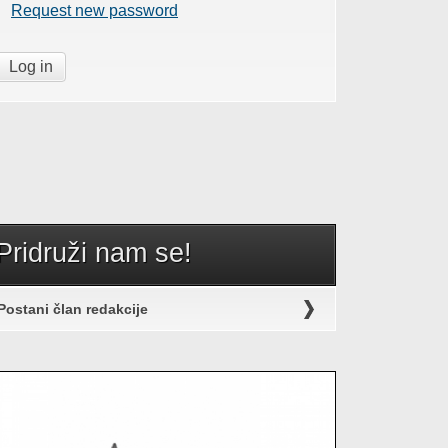
Request new password
Pridruži nam se!
Postani član redakcije