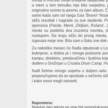
Resta in Ascolto
svoje omiljene italijanske p
a meni u tom trenutku nije bilo svejedno, je
originalno snimio tu pesmu za njen album. Č
samo kada sam od njega čula ’Bravo!’ Nisam
stižu rezultati i nagrade za sve studente. 
sponzora (
Paiste
,
Meinl
,
Zildjian
,
Roland
…)
mesto su podelila dva izuzetna momka, d
nastupom. Na kraju stižu do prvog mesta, d
izgovara moje ime. Bila sam u šoku sve dok 
Za nekoliko meseci će Nađa otputovati u L
bubnjeve, a dobila je i mnoge poslovne po
kampu, direktoru, predavačima i ljudima ko
dođem u Grožnjan u
Croatia Drum Camp
. H
Nađi želimo mnogo uspeha u daljem radu i
preporučujemo da se oprobate u nečemu sli
i kako snovi mogli ostvariti.
Napomena:
Nijedan deo teksta ne sme biti reprodukovan 