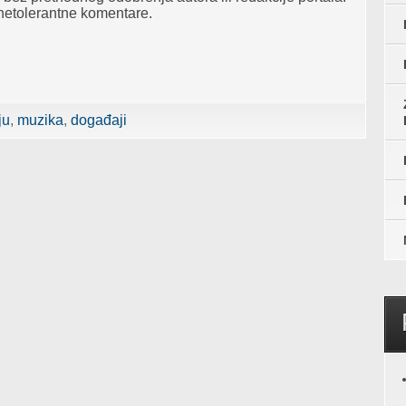
 netolerantne komentare.
ju
muzika
događaji