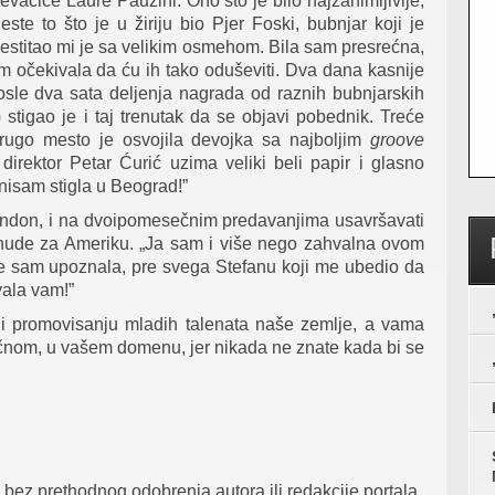
evačice Laure Pauzini. Ono što je bilo najzanimljivije,
ste to što je u žiriju bio Pjer Foski, bubnjar koji je
estitao mi je sa velikim osmehom. Bila sam presrećna,
 očekivala da ću ih tako oduševiti. Dva dana kasnije
Posle dva sata deljenja nagrada od raznih bubnjarskih
 stigao je i taj trenutak da se objavi pobednik. Treće
rugo mesto je osvojila devojka sa najboljim
groove
irektor Petar Ćurić uzima veliki beli papir i glasno
nisam stigla u Beograd!”
ondon, i na dvoipomesečnim predavanjima usavršavati
nude za Ameriku. „Ja sam i više nego zahvalna ovom
je sam upoznala, pre svega Stefanu koji me ubedio da
vala vam!”
 promovisanju mladih talenata naše zemlje, a vama
čnom, u vašem domenu, jer nikada ne znate kada bi se
bez prethodnog odobrenja autora ili redakcije portala.