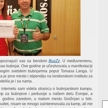
 upoznajući vas sa bendom
BuzZz
. U međuvremenu,
ao bubnjar. Ove godine je učestvovala u manifestaciji
nogim svetskim bubnjarima poput Tomasa Langa. U
a je prvo mesto i stipendiju na londonskom institutu za
delila je i sa nama.
 internetu sam videla stranicu o bubnjarskom kampu.
mp za bubnjeve i perkusije u našem delu Evrope, a
 godinu zaredom, u malom mestu Grožnjan u Istri.
kultet, nisam se mnogo zainteresovala za kamp, ali me