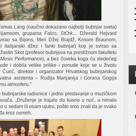
Tomas Lang (naučno dokazano najbolji bubnjar sveta)
Vilijamsom, grupama
Falco
,
StOrk
… Džerald Hejvard
 svirao sa Bijons, Meri Džej Blajdž, Krisom Braunom,
talijanski džez i fanki bubnjar) koji je svirao sa
stin Skot (profesor bubnjeva na prestižnom fakultetu
y Music Performance
), a bez čoveka koga ću sledećeg
de i dobila velike prilike i ponude koje se u životu
urić, direktor i organizator Hrvatskog bubnjarskog
na asistenta – Rudija Marijanija i Gorana Gogija
vnu atmosferu.”
e bubnjarske radionice i jedno predavanje o muzičkom
avača. „Druženje je trajalo do kasno u noć, a nimalo
 u sedam ili osam ujutru, pošto smo znali da je svako
ađa kroz osmeh.