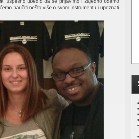
vski uspešno ubedio da se prijavimo i zajedno odemo
 ćemo naučiti nešto više o svom instrumentu i upoznati