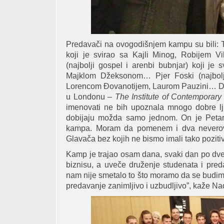
Predavači na ovogodišnjem kampu su bili: 
koji je svirao sa Kajli Minog, Robijem 
(najbolji gospel i arenbi bubnjar) koji je
Majklom Džeksonom… Pjer Foski (najbolji i
Lorencom Đovanotijem, Laurom Pauzini… Dža
u Londonu –
The Institute of Contemporar
imenovati ne bih upoznala mnogo dobre lju
dobijaju možda samo jednom. On je Petar Ć
kampa. Moram da pomenem i dva neverovat
Glavača bez kojih ne bismo imali tako poziti
Kamp je trajao osam dana, svaki dan po dv
biznisu, a uveče druženje studenata i pred
nam nije smetalo to što moramo da se budimo
predavanje zanimljivo i uzbudljivo”, kaže N