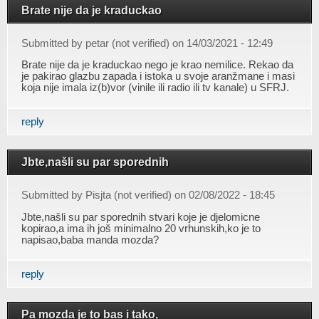
Brate nije da je kraduckao
Submitted by
petar (not verified)
on 14/03/2021 - 12:49
Brate nije da je kraduckao nego je krao nemilice. Rekao da
je pakirao glazbu zapada i istoka u svoje aranžmane i masi
koja nije imala iz(b)vor (vinile ili radio ili tv kanale) u SFRJ.
reply
Jbte,našli su par sporednih
Submitted by
Pisjta (not verified)
on 02/08/2022 - 18:45
Jbte,našli su par sporednih stvari koje je djelomicne
kopirao,a ima ih još minimalno 20 vrhunskih,ko je to
napisao,baba manda mozda?
reply
Pa mozda je to bas i tako,