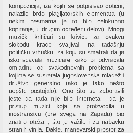
kompozicija, iza kojih se potpisivao dotični,
nalazilo brdo plagijatorskih elemenata (u
nekim pesmama je to bilo celokupno
kopiranje, u drugim određeni delovi). Mnogi
muzički kritičari su krivicu za ovakvu
slobodu krađe svaljivali na tadašnju
političku vrhušku, za koju su smatrali da je
iskorišćavala muzičare kako bi odvraćala
omladinu od svakodnevnih problema sa
kojima se susretala jugoslovenska mladež i
društvo generalno (ako je tako nešto
uopšte postojalo). Ono što su zaboravili
jeste da tada nije bilo Interneta i da je
pristup muzici koja se proizvodila u
inostranstvu (pre svega na Zapadu) bio
znatno otežan, što je važilo i za nabavku
stranih vinila. Dakle, manevarski prostor za