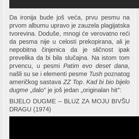
Da ironija bude još veća, prvu pesmu na
prvom albumu upravo je zauzela plagijatska
tvorevina. Doduše, mnogi će verovatno reći
da pesma nije u celosti prekopirana, ali je
nepobitna činjenica da je sličnost ipak
prevelika da bi bila slučajna. Na istom tom
prvencu, u pesmi
Patim evo deset dana
,
našli su se i elementi pesme
Tush
poznatog
američkog sastava
ZZ Top
.
Kad bi bio bijelo
dugme
„dalo” je još jedan „originalan hit”:
BIJELO DUGME – BLUZ ZA MOJU BIVŠU
DRAGU (1974)