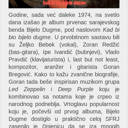
Godine, sada već daleke 1974, na svetlo
dana izašao je album prvenac sarajevskog
benda Bijelo Dugme, pod naslovom
Kad bi
bio bijelo dugme
. U prvobitnom sastavu bili
su Željko Bebek (vokal), Zoran Redžić
(bas-gitara), Ipe Ivandić (bubnjevi), Vlado
Pravdić (klavijaturista) i, last but not least,
kompozitor, aranžer i gitarista Goran
Bregović. Kako to kažu zvanične biografije,
Goran tada beše inspirisan muzikom grupa
Led Zeppelin
i
Deep Purple
koju je
kombinovao sa notama koje je crpeo iz
narodnog podneblja. Vrtoglavu popularnost
koju je, počevši od prvog albuma, Bijelo
Dugme dostiglo u praktično celoj SFRJ
zasenilo je činjenicu da se iza mnogih