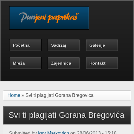
Skip to main content
Početna
Sadržaj
Galerije
Mreža
Zajednica
Kontakt
Home
» Svi ti plagijati Gorana Bregovića
Svi ti plagijati Gorana Bregovića
Submitted by
Igor Markovich
on 28/06/2013 - 15:18