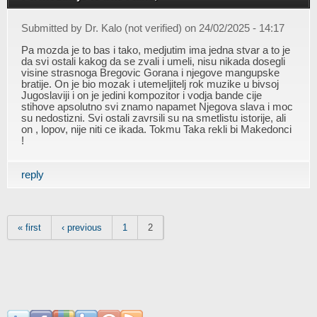
Submitted by
Dr. Kalo (not verified)
on 24/02/2025 - 14:17
Pa mozda je to bas i tako, medjutim ima jedna stvar a to je
da svi ostali kakog da se zvali i umeli, nisu nikada dosegli
visine strasnoga Bregovic Gorana i njegove mangupske
bratije. On je bio mozak i utemeljitelj rok muzike u bivsoj
Jugoslaviji i on je jedini kompozitor i vodja bande cije
stihove apsolutno svi znamo napamet Njegova slava i moc
su nedostizni. Svi ostali zavrsili su na smetlistu istorije, ali
on , lopov, nije niti ce ikada. Tokmu Taka rekli bi Makedonci
!
reply
Pages
« first
‹ previous
1
2