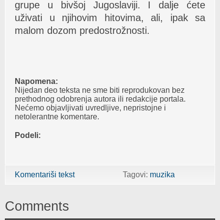
grupe u bivšoj Jugoslaviji. I dalje ćete
uživati u njihovim hitovima, ali, ipak sa
malom dozom predostrožnosti.
Napomena:
Nijedan deo teksta ne sme biti reprodukovan bez
prethodnog odobrenja autora ili redakcije portala.
Nećemo objavljivati uvredljive, nepristojne i
netolerantne komentare.
Podeli:
Komentariši tekst
Tagovi:
muzika
Comments