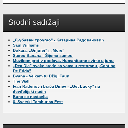
Srodni sadržaji
„Љубавни троугао” - Катарина Радовановић
Saul Williams
Đokara, „Gnjurci” i „More”
Stereo Banana - Šijemo sambu
Muzikom protiv poplava: Humanitarne svirke u junu
„Dea Dia” svake srede sa vama u restoranu „Cantina
De Frida”
Bvana - Velkam tu Džigi Taun
The Wall
Ivan Radenov i braća Dinev - „Get Lucky” na
đevđelijski način
Buna se nastavlja
6. Svetski Tamburica Fest