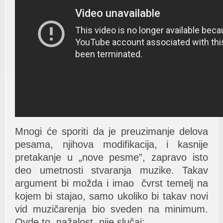
Mnogi će sporiti da je preuzimanje delova
pesama, njihova modifikacija, i kasnije
pretakanje u „nove pesme”, zapravo isto
deo umetnosti stvaranja muzike. Takav
argument bi možda i imao čvrst temelj na
kojem bi stajao, samo ukoliko bi takav novi
vid muzičarenja bio sveden na minimum.
Ovde to, nažalost, nije slučaj: