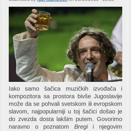
Iako samo šačica muzičkih izvođača i
kompozitora sa prostora bivše Jugoslavije
može da se pohvali svetskom ili evropskom
slavom, najpopularniji u toj šačici došao je
do zvezda dosta lakšim putem. Govorimo
naravno o poznatom
Bregi
i njegovim