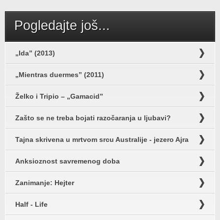
Pogledajte još...
„Ida” (2013)
„Mientras duermes” (2011)
Želko i Tripio – „Gamacid”
Zašto se ne treba bojati razočaranja u ljubavi?
Tajna skrivena u mrtvom srcu Australije - jezero Ajra
Anksioznost savremenog doba
Zanimanje: Hejter
Half - Life