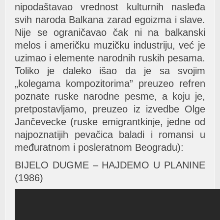
nipodaštavao vrednost kulturnih nasleđa
svih naroda Balkana zarad egoizma i slave.
Nije se ograničavao čak ni na balkanski
melos i američku muzičku industriju, već je
uzimao i elemente narodnih ruskih pesama.
Toliko je daleko išao da je sa svojim
„kolegama kompozitorima” preuzeo refren
poznate ruske narodne pesme, a koju je,
pretpostavljamo, preuzeo iz izvedbe Olge
Jančevecke (ruske emigrantkinje, jedne od
najpoznatijih pevačica baladi i romansi u
međuratnom i posleratnom Beogradu):
BIJELO DUGME – HAJDEMO U PLANINE
(1986)