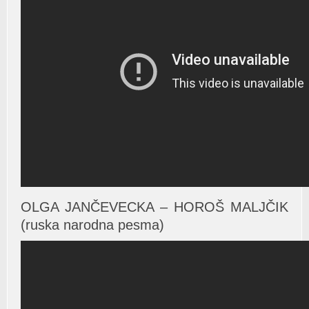
OLGA JANČEVECKA – HOROŠ MALJČIK
(ruska narodna pesma)