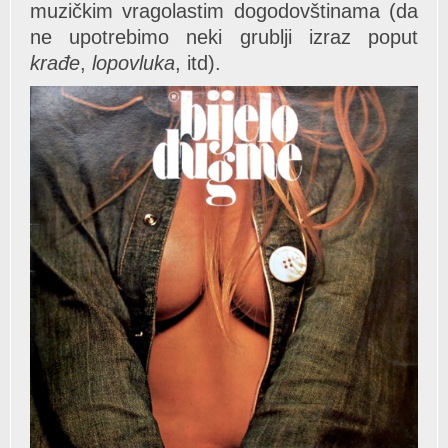
muzičkim vragolastim dogodovštinama (da
ne upotrebimo neki grublji izraz poput
krađe
,
lopovluka
, itd).