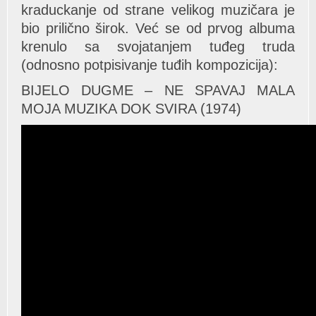
kraduckanje od strane velikog muzičara je
bio prilično širok. Već se od prvog albuma
krenulo sa svojatanjem tuđeg truda
(odnosno potpisivanje tuđih kompozicija):
BIJELO DUGME – NE SPAVAJ MALA
MOJA MUZIKA DOK SVIRA (1974)