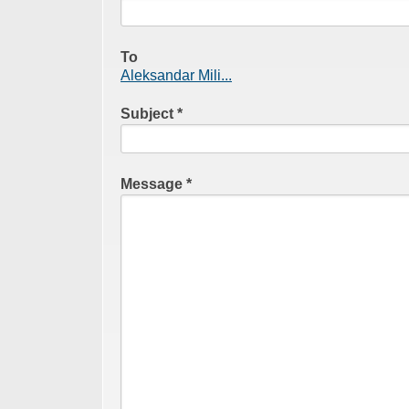
To
Aleksandar Mili...
Subject
*
Message
*