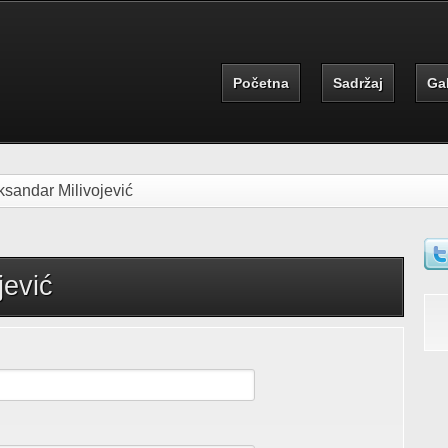
Početna
Sadržaj
Gal
ksandar Milivojević
jević
S