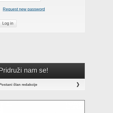
Request new password
Pridruži nam se!
Postani član redakcije