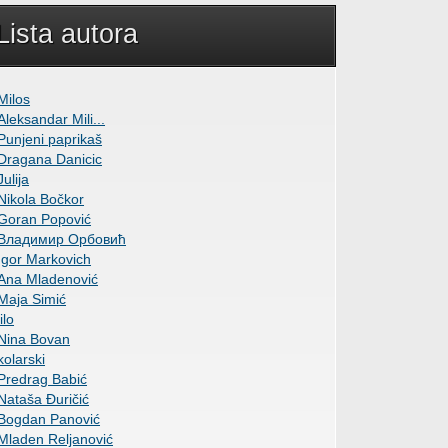
Lista autora
Milos
Aleksandar Mili...
Punjeni paprikaš
Dragana Danicic
Julija
Nikola Bočkor
Goran Popović
Владимир Орбовић
Igor Markovich
Ana Mladenović
Maja Simić
lilo
Nina Bovan
kolarski
Predrag Babić
Nataša Đuričić
Bogdan Panović
Mladen Reljanović