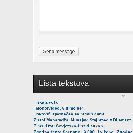
Lista tekstova
„Trka života”
„Montevideo, vidimo se”
Đoković izjednačen sa Šimunićem!
Zlatni Maharadža, Musajev, Stajnmec = Dijamant
Zimski rat: Sovjetsko-finski sukob
Zgodna žena: Scenario „3.000” i vikend „Zgodna