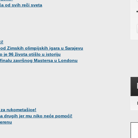
ča od svih reči sveta
i!
 od Zimskih olimpijskih igara u Sarajevu
je 96 života otišlo u istoriju
 finalu završnog Mastersa u Londonu
 za rukometašice!
ma drugih jer mu niko neće pomoći!
derenu