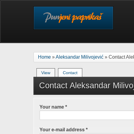
Skip to main content
Home
»
Aleksandar Milivojević
» Contact Ale
Primary tabs
View
Contact
(active tab)
Contact Aleksandar Milivo
Your name
*
Your e-mail address
*