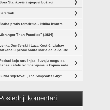
Bora Stanković i njegovi božjaci
Saradnik
Borba protiv terorizma - kritika iznutra
„Stranger Than Paradise” (1984)
Lenka Dunđerski i Laza Kostić: Ljubav
satkana u pesmi Santa Maria della Salute
Podaci koje stručnjaci čuvaju mogu da
nanesu štetu kompanijama u kojima rade
Sudar svjetova: „The Simpsons Guy”
Poslednji komentari