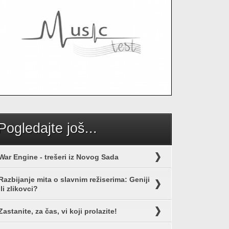
Pogledajte još...
War Engine - trešeri iz Novog Sada
Razbijanje mita o slavnim režiserima: Geniji
ili zlikovci?
Zastanite, za čas, vi koji prolazite!