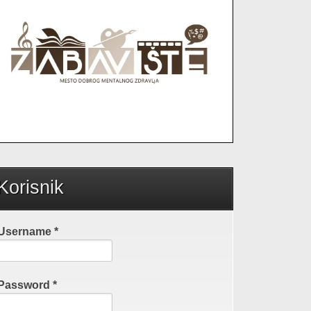
Korisnik
Username
*
Password
*