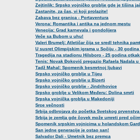
Zejtinlik: Srpsko vojničko groblje gde je tišina ja
Zastanite, za čas, vi koji prolazite!
Zabava bez granica - Portaventura
Verona: Romantika i antika na jednom mestu
Venecija: Grad karnevala i gondolijera
Veče sa Bubom u uhu!
Valeri Brumelj: Atletičar čija se sredl tehnika pamt
U susret Olimpijskim igrama u Sočiju - 30 godina
Tragedija na stadionu Hilsboro - 25 godina otkako 
Tenis: Novak Đoković pregazio Rafaela Nadala u
Tadž Mahal: Spomenik besmrtnoj ljubavi
Srpsko vojničko groblje u Tijeu
Srpsko vojničko groblje u Bizerti
Srpsko vojničko groblje - Jindrihovice
Srpsko groblje u Velikom Međeru: Dolina smrti
Srpska vojnička groblja u Makedoniji
Srce večnosti
Srbija odbrojava do početka Svetskog prvenstva
Srbija je zemlja gde čovek može umreti pred oči
Spomenik srpskim vojnicima u holandskom Gar
San jedne generacije je ostao san!
Salvador Dali - Umetnik bez premca