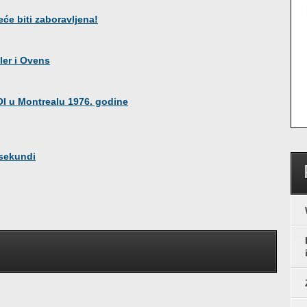
će biti zaboravljena!
tler i Ovens
OI u Montrealu 1976. godine
 sekundi