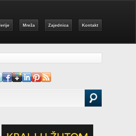
erije
Mreža
Zajednica
Kontakt
earch form
Search