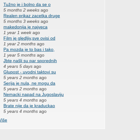
Tužno je i bolno da se o
5 months 2 weeks
ago
Realen prikaz zacetka druge
5 months 3 weeks
ago
makedonija je najveca
1 year 1 week
ago
Film je gledljiv,sve ovisi od
1 year 2 months
ago
Pa mozda je to bas i tako,
1 year 5 months
ago
Jbte,našli su par sporednih
4 years 5 days
ago
Glupost - uvodni taktovi su
5 years 2 months
ago
Serija je nula, ne mogu da
5 years 2 months
ago
Nemacki napad na Jugoslaviju
5 years 4 months
ago
Brate nije da je kraduckao
5 years 4 months
ago
Više