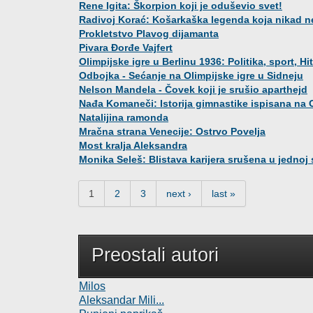
Rene Igita: Škorpion koji je oduševio svet!
Radivoj Korać: Košarkaška legenda koja nikad ne
Prokletstvo Plavog dijamanta
Pivara Đorđe Vajfert
Olimpijske igre u Berlinu 1936: Politika, sport, Hi
Odbojka - Sećanje na Olimpijske igre u Sidneju
Nelson Mandela - Čovek koji je srušio aparthejd
Nađa Komaneči: Istorija gimnastike ispisana na 
Natalijina ramonda
Mračna strana Venecije: Ostrvo Povelja
Most kralja Aleksandra
Monika Seleš: Blistava karijera srušena u jednoj
Pages
1
2
3
next ›
last »
Preostali autori
Milos
Aleksandar Mili...