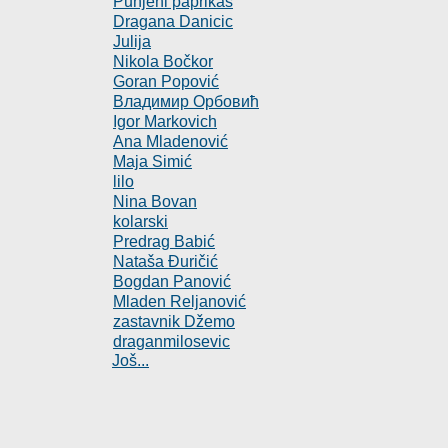
Punjeni paprikaš
Dragana Danicic
Julija
Nikola Bočkor
Goran Popović
Владимир Орбовић
Igor Markovich
Ana Mladenović
Maja Simić
lilo
Nina Bovan
kolarski
Predrag Babić
Nataša Đuričić
Bogdan Panović
Mladen Reljanović
zastavnik Džemo
draganmilosevic
Još...