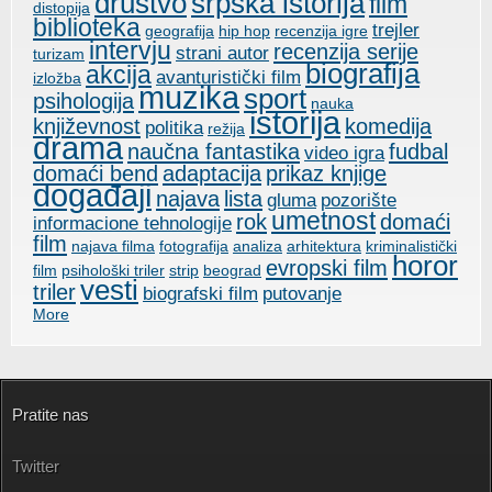
društvo
srpska istorija
film
distopija
biblioteka
trejler
geografija
hip hop
recenzija igre
intervju
recenzija serije
strani autor
turizam
biografija
akcija
avanturistički film
izložba
muzika
sport
psihologija
nauka
istorija
književnost
komedija
politika
režija
drama
naučna fantastika
fudbal
video igra
domaći bend
adaptacija
prikaz knjige
događaji
najava
lista
gluma
pozorište
umetnost
rok
domaći
informacione tehnologije
film
najava filma
fotografija
analiza
arhitektura
kriminalistički
horor
evropski film
film
psihološki triler
strip
beograd
vesti
triler
biografski film
putovanje
More
Pratite nas
Twitter