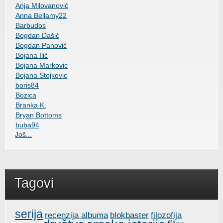
Anja Milovanović
Anna Bellamy22
Barbudos
Bogdan Dašić
Bogdan Panović
Bojana Ilić
Bojana Markovic
Bojana Stojkovic
boris84
Bozica
Branka K.
Bryan Bottoms
buba94
Još...
Tagovi
serija
recenzija albuma
blokbaster
filozofija