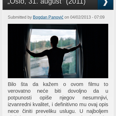
„Oslo, 31. august” (2011)
Submitted by
Bogdan Panović
on 04/02/2013 - 07:09
Bilo šta da kažem o ovom filmu to
verovatno neće biti dovoljno da u
potpunosti opiše njegov nesumnjivi,
izvanredni kvalitet, i definitivno mu ovaj opis
nece činiti preveliku uslugu. U najboljem