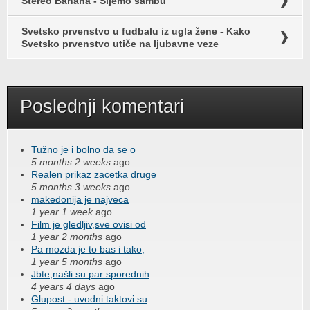
Stereo Banana - Šijemo sambu
Svetsko prvenstvo u fudbalu iz ugla žene - Kako
Svetsko prvenstvo utiče na ljubavne veze
Poslednji komentari
Tužno je i bolno da se o
5 months 2 weeks
ago
Realen prikaz zacetka druge
5 months 3 weeks
ago
makedonija je najveca
1 year 1 week
ago
Film je gledljiv,sve ovisi od
1 year 2 months
ago
Pa mozda je to bas i tako,
1 year 5 months
ago
Jbte,našli su par sporednih
4 years 4 days
ago
Glupost - uvodni taktovi su