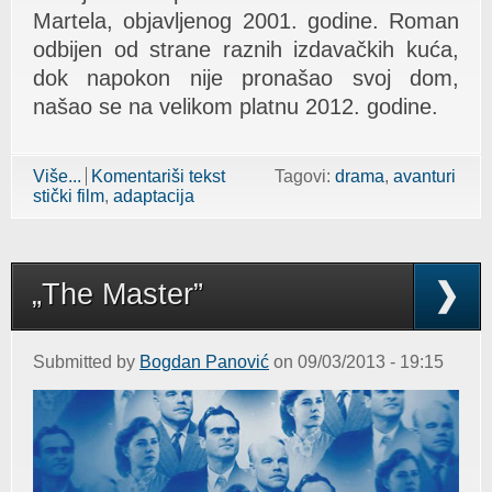
Martela, objavljenog 2001. godine. Roman
odbijen od strane raznih izdavačkih kuća,
dok napokon nije pronašao svoj dom,
našao se na velikom platnu 2012. godine.
Više...
about „Life of Pi” (2012)
Komentariši tekst
Tagovi:
drama
avanturi
stički film
adaptacija
„The Master”
Submitted by
Bogdan Panović
on 09/03/2013 - 19:15