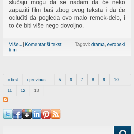
slučaju mogu da se nadam da će neko
zapaziti film baš zbog ovog teksta i da će
odlučiti da pogleda ovo malo remek-delo, i
to će biti više nego dovoljno.
Više...
about „Oslo, 31. august” (2011)
Komentariši tekst
Tagovi:
drama
evropski
film
Pages
« first
‹ previous
…
5
6
7
8
9
10
11
12
13
Search form