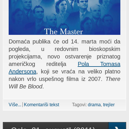
Domaća publika će od 14. marta moći da
pogleda, u redovnim bioskopskim
projekcijama, novo ostvarenje priznatog
američkog reditelja
Pola Tomasa
Andersona
, koji se vraća na veliko platno
nakon vrlo uspešnog filma iz 2007.
There
Will Be Blood
.
Više...
about „The Master”
Komentariši tekst
Tagovi:
drama
trejler