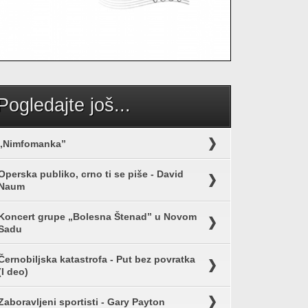
Pogledajte još...
„Nimfomanka”
Operska publiko, crno ti se piše - David
Naum
Koncert grupe „Bolesna Štenad” u Novom
Sadu
Černobiljska katastrofa - Put bez povratka
(I deo)
Zaboravljeni sportisti - Gary Payton