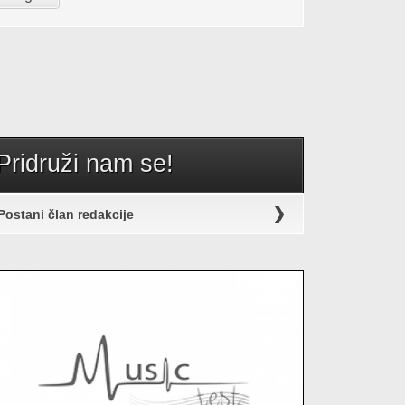
Pridruži nam se!
Postani član redakcije