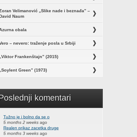
Zoran Velimanović „Slike nade i beznađa” –
David Naum
Azurna obala
Vero – nevero: traženje posla u Srbiji
„Viktor Frankenštajn” (2015)
„Soylent Green” (1973)
Poslednji komentari
Tužno je i bolno da se o
5 months 2 weeks
ago
Realen prikaz zacetka druge
5 months 3 weeks
ago