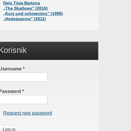
Delo Tima Bartona
„The Shallows” (2016)
„Kurz und schmerzlos” (1998)
„Hodejegerne” (2011)
Korisnik
Username
*
Password
*
Request new password