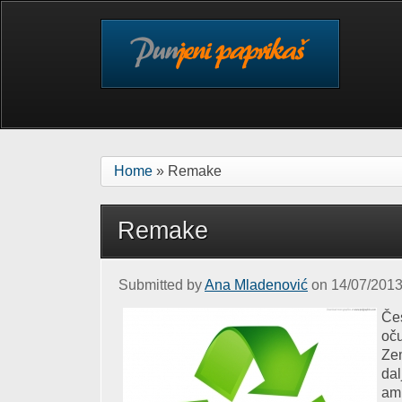
Skip to main content
Home
» Remake
Remake
Submitted by
Ana Mladenović
on 14/07/2013
Čes
oč
Ze
da
amb