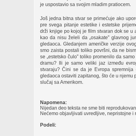
je uspostavio sa svojim mladim pratiocem.
Još jedna bitna stvar se primećuje ako upore
pre svega pitanje estetike i estetske prijem
drži knjige po kojoj je film stvaran dok se u
kao da nisu želeli da „osakate” glavnog juna
gledaoca. Gledanjem američke verzije ovog 
smo zaista postali toliko površni, da ne bism
se „estetsko čulo” toliko promenilo da sam
dramu? Ili je samo veliki jaz između evro
stvaraju? Čini se da je Evropa spremnija 
gledaoca ostaviti zapitanog, što će u njemu p
slučaj sa Amerikom.
Napomena:
Nijedan deo teksta ne sme biti reprodukovan 
Nećemo objavljivati uvredljive, nepristojne i
Podeli: