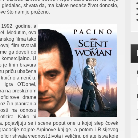
i gledalac, shvata da, ma kakve nedaće život donosio,
i sve što nam je pruženo.
 1992. godine, a
nel. Međutim, ova
anskog filma tako
vaj film stvarali
ime ga doveli do
 komercijalno. U
 je finih bravura
samu priču ubačena
tipično američki,
 igra O'Donel,
ira na prestižnom
oficirove drame
oz čin planiranja
nosti na odnosu
ficira. Kako bi
ma, pojavljuju se i scene poput one u kojoj slep čovek
radacije najpre Arpinove knjige, a potom i Risijevog
oficir shvata vrednost života i veličinu prijateljstva koje