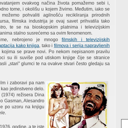
ihvatanjem ovakvog načina života pomažemo sebi i,
dno tome, i okolišu u kojem živimo. Međutim, iako se
 možemo pohvaliti agilnošću recikliranja prirodnih
ursa, filmska industrija je ovaj savet prihvatila tako
stro, te se na bioskopskim platnima i televizijskim
ranima stalno susrećemo sa ovim fenomenom.
ime, nebrojeno je mnogo
filmskih i televizijskih
ptacija kako knjiga
, tako i
filmova i serija napravljenih
po kojima se prave novi. Po nekom nepisanom pravilu
ci su ili suviše pod utiskom knjige čije se stranice
asli „stari” glumci te na ovakve stvari često gledaju sa
film i zaboravi pa nam
 kao jedinstveno delo.
(1974) režisera Dina
orio Gasman, Alesandro
 je po uzoru na knjigu
ele
.
1976. godine, a te iste