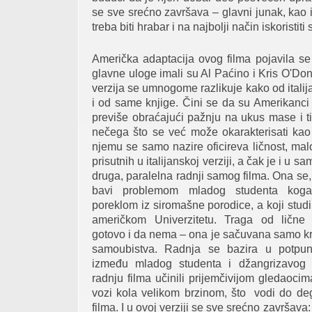
se sve srećno završava – glavni junak, kao 
treba biti hrabar i na najbolji način iskoristit
Američka adaptacija ovog filma pojavila se
glavne uloge imali su Al Paćino i Kris O'Do
verzija se umnogome razlikuje kako od italij
i od same knjige. Čini se da su Amerikanci o
previše obraćajući pažnju na ukus mase i t
nečega što se već može okarakterisati kao
njemu se samo nazire oficireva ličnost, malo
prisutnih u italijanskoj verziji, a čak je i u 
druga, paralelna radnji samog filma. Ona se, 
bavi problemom mladog studenta koga
poreklom iz siromašne porodice, a koji stud
američkom Univerzitetu. Traga od lične 
gotovo i da nema – ona je sačuvana samo kr
samoubistva. Radnja se bazira u potpu
između mladog studenta i džangrizavog o
radnju filma učinili prijemčivijom gledaoci
vozi kola velikom brzinom, što vodi do deg
filma. I u ovoj verziji se sve srećno završava: 