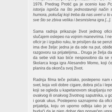
1976. Predrag Protić ga je ocenio kao
Po
istorija ispriča na što jednostavniji nač
humora, pokušaj koji treba da nas uveri u to d
sve što se zbiva velika i besmislena igra [...]
.
Sama radnja prikazuje život jednog ofici
slučajem oslepeo na vojnim manevrima. I ne
oficir je i izgubio ruku, te prisiljen da se p
ima dve želje: jedna je da ode na put, obi
razgovoru sa prijateljima... Druga je želja 
da sebe vidi kao biće nesposobno da se s
školarca koga igra Alesandro Momo, koji će 
planira da okonča svoj život.
Radnja filma teče polako, postepeno nam ot
svet, koja voli dobre cigare, dobra pića i le
koji se ogleda u kapetanovom skupljanju nov
ovakvog ili onakvog životnog saputnika, u go
i gorak ukus. Postepeno saznajemo da ofic
prijatelja, koju on uporno odbija iako je v
budući da je njen dobar deo posvećen upra