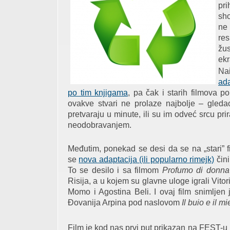
pr
sho
ne
res
žu
ek
Na
ada
po tim knjigama
, pa čak i starih filmova 
ovakve stvari ne prolaze najbolje – gledao
pretvaraju u minute, ili su im odveć srcu prir
neodobravanjem.
Međutim, ponekad se desi da se na „stari” 
se
nova adaptacija (ili popularno rimejk)
čini
To se desilo i sa filmom
Profumo di donna
Risija, a u kojem su glavne uloge igrali Vit
Momo i Agostina Beli. I ovaj film snimljen
Đovanija Arpina pod naslovom
Il buio e il mi
Film je kod nas prvi put prikazan na FEST-u 