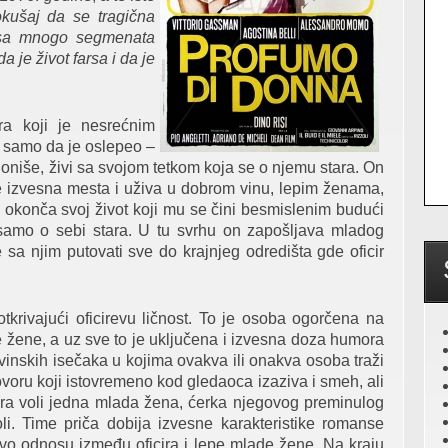
kušaj da se tragična
in sa mnogo segmenata
a je život farsa i da je
ra koji je nesrećnim
 samo da je oslepeo –
enzioniše, živi sa svojom tetkom koja se o njemu stara. On
đe izvesna mesta i uživa u dobrom vinu, lepim ženama,
da okonča svoj život koji mu se čini besmislenim budući
amo o sebi stara. U tu svrhu on zapošljava mladog
sa njim putovati sve do krajnjeg odredišta gde oficir
krivajući oficirevu ličnost. To je osoba ogorčena na
pe žene, a uz sve to je uključena i izvesna doza humora
inskih isečaka u kojima ovakva ili onakva osoba traži
voru koji istovremeno kod gledaoca izaziva i smeh, ali
ira voli jedna mlada žena, ćerka njegovog preminulog
oli. Time priča dobija izvesne karakteristike romanse
vo odnosu između oficira i lepe mlade žene. Na kraju