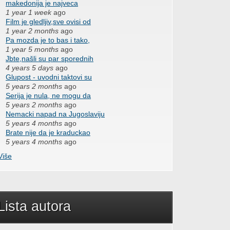
makedonija je najveca
1 year 1 week
ago
Film je gledljiv,sve ovisi od
1 year 2 months
ago
Pa mozda je to bas i tako,
1 year 5 months
ago
Jbte,našli su par sporednih
4 years 5 days
ago
Glupost - uvodni taktovi su
5 years 2 months
ago
Serija je nula, ne mogu da
5 years 2 months
ago
Nemacki napad na Jugoslaviju
5 years 4 months
ago
Brate nije da je kraduckao
5 years 4 months
ago
Više
Lista autora