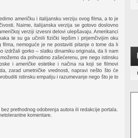
dimo američku i italijansku verziju ovog filma, a to je
čivosti. Naime, italijanska verzija se gotovo doslovno
 američkoj verziji izvesni delovi ulepšavaju. Amerikanci
ka te su ga učinili fizički lepšim i prijemčivijim oku
filma, nemoguće je ne postaviti pitanje o tome da li
o izdržali gorko – slatku dinamiku originala, da li nam
o možemo da prihvatimo zašećerenu, pre nego istinsku
pske i američke estetike i načina na koji se filmovi
da, zarad umetničke vrednosti, napravi nešto što će
robuditi istinsku empatiju i razumevanje nego što je to
bez prethodnog odobrenja autora ili redakcije portala.
 netolerantne komentare.