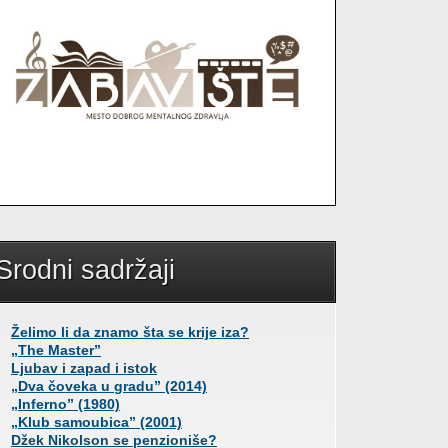
Srodni sadržaji
Želimo li da znamo šta se krije iza?
„The Master”
Ljubav i zapad i istok
„Dva čoveka u gradu” (2014)
„Inferno” (1980)
„Klub samoubica” (2001)
Džek Nikolson se penzioniše?