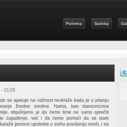
Početna
Sadržaj
Gal
S
 - 21:05
to se apeluje na važnost reciklaže kada je u pitanju
uvanje životne sredine. Nama, kao stanovnicima
mlje, objašnjeno je da ćemo time ne samo sprečiti
lje zagađenje, već i da ćemo pomoći da se stare
alaže ponovo upotrebe u svrhu pravljenja novih, i da