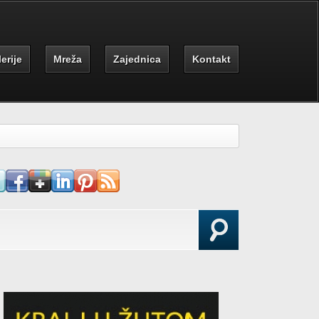
erije
Mreža
Zajednica
Kontakt
earch form
Search