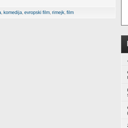
a
komedija
evropski film
rimejk
film