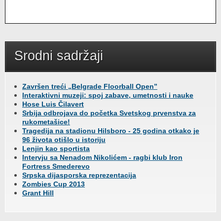
Srodni sadržaji
Završen treći „Belgrade Floorball Open”
Interaktivni muzeji: spoj zabave, umetnosti i nauke
Hose Luis Čilavert
Srbija odbrojava do početka Svetskog prvenstva za
rukometašice!
Tragedija na stadionu Hilsboro - 25 godina otkako je
96 života otišlo u istoriju
Lenjin kao sportista
Intervju sa Nenadom Nikolićem - ragbi klub Iron
Fortress Smederevo
Srpska dijasporska reprezentacija
Zombies Cup 2013
Grant Hill