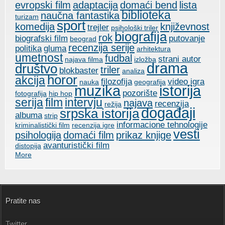
evropski film
adaptacija
domaći bend
lista
biblioteka
naučna fantastika
turizam
sport
komedija
književnost
trejler
psihološki triler
biografija
rok
biografski film
putovanje
beograd
recenzija serije
politika
gluma
arhitektura
umetnost
fudbal
strani autor
najava filma
izložba
drama
društvo
triler
blokbaster
analiza
horor
akcija
filozofija
video igra
nauka
geografija
muzika
istorija
pozorište
fotografija
hip hop
serija
film
intervju
najava
recenzija
režija
događaji
srpska istorija
albuma
strip
informacione tehnologije
kriminalistički film
recenzija igre
vesti
psihologija
domaći film
prikaz knjige
avanturistički film
distopija
More
Pratite nas
Twitter