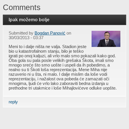
Comments
Ipak možemo bolje
Submitted by
Bogdan Panović
on
30/03/2013 - 03:37
Meni to i dalje ništa ne valja. Stadion jeste
bio u katastrofalnom stanju, bilo je teško
igrati po onoj kaljuzi, ali vrlo malo smo pokazali kako god.
Oba gola su pala posle velikih grešaka Škota, imali smo
mnogo sreće što smo uošte i uspeli da ih pobedimo, a
realno su ti Škoti loša reprezentacija. Mene Miha nije
razuverio ni u šta, ni malo. I dalje mislim da loše vodi
reprezentaciju, i nažalost ova pobeda će zamazati oči
mnogima, ljudi će vrlo lako zaboraviti bedna izdanja u
prethodne tri utakmice i loše Mihajlovićeve odluke uopšte.
reply