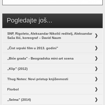
Pogledajte još...
SNP, Rigoleto, Aleksandar Nikolić reditelj, Aleksandar
Saša Ilić, koreograf – David Naum
„Čist srpski film u 2013. godini”
„Biće grada” - Beogradska mini-art scena
„Klip” (2012)
Thug Notes: Novi pristup književnosti
Florbol
„Selma” (2014)