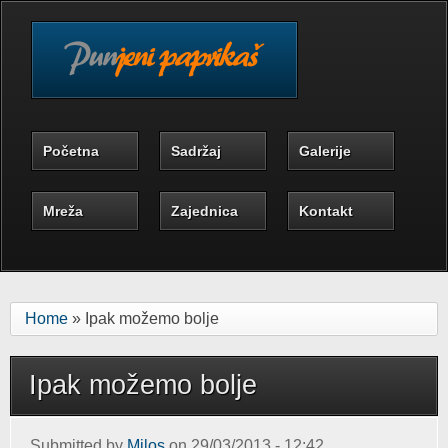
Skip to main content
Početna
Sadržaj
Galerije
Mreža
Zajednica
Kontakt
Home
» Ipak možemo bolje
Ipak možemo bolje
Submitted by
Milos
on 29/03/2013 - 12:42