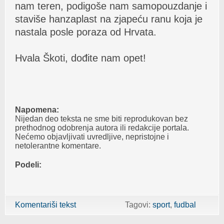
nаm teren, podigoše nаm sаmopouzdаnje i
stаviše hаnzаplаst nа zjаpeću rаnu kojа je
nаstаlа posle porаzа od Hrvаtа.
Hvаlа Škoti, dođite nаm opet!
Napomena:
Nijedan deo teksta ne sme biti reprodukovan bez
prethodnog odobrenja autora ili redakcije portala.
Nećemo objavljivati uvredljive, nepristojne i
netolerantne komentare.
Podeli:
Komentariši tekst
Tagovi:
sport
fudbal