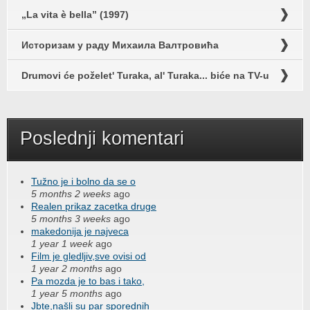
„La vita è bella” (1997)
Историзам у раду Михаила Валтровића
Drumovi će poželet' Turaka, al' Turaka... biće na TV-u
Poslednji komentari
Tužno je i bolno da se o
5 months 2 weeks
ago
Realen prikaz zacetka druge
5 months 3 weeks
ago
makedonija je najveca
1 year 1 week
ago
Film je gledljiv,sve ovisi od
1 year 2 months
ago
Pa mozda je to bas i tako,
1 year 5 months
ago
Jbte,našli su par sporednih