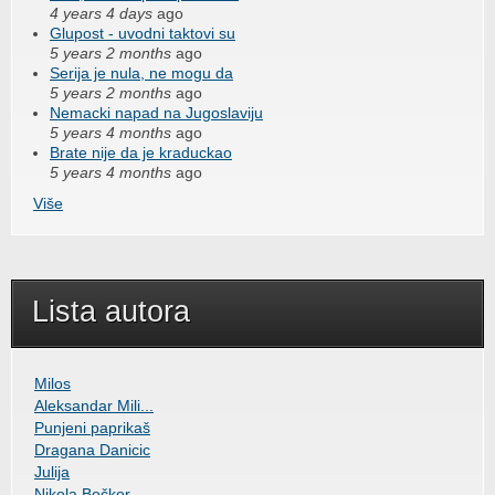
4 years 4 days
ago
Glupost - uvodni taktovi su
5 years 2 months
ago
Serija je nula, ne mogu da
5 years 2 months
ago
Nemacki napad na Jugoslaviju
5 years 4 months
ago
Brate nije da je kraduckao
5 years 4 months
ago
Više
Lista autora
Milos
Aleksandar Mili...
Punjeni paprikaš
Dragana Danicic
Julija
Nikola Bočkor