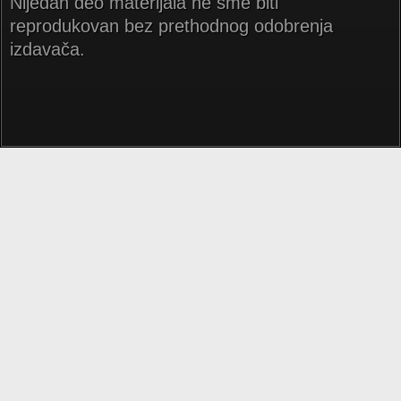
Nijedan deo materijala ne sme biti
reprodukovan bez prethodnog odobrenja
izdavača.