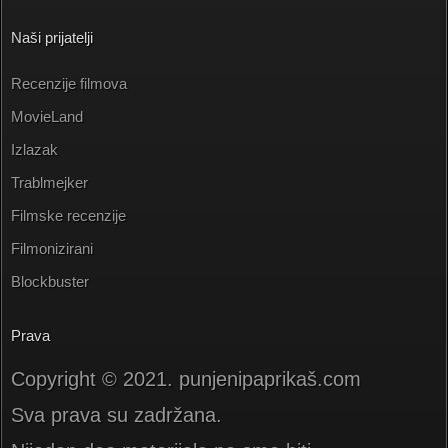
Naši prijatelji
Recenzije filmova
MovieLand
Izlazak
Trablmejker
Filmske recenzije
Filmonizirani
Blockbuster
Prava
Copyright © 2021. punjenipaprikaš.com
Sva prava su zadržana.